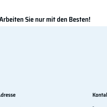
Arbeiten Sie nur mit den Besten!
leich, wir groß ihr Vorhaben ist, wir sind gerne für Sie da.
ken Sie uns Ihre Anfrage. Oder rufen Sie uns einfach an.
Jetzt zusammenarbeiten
Adresse
Konta