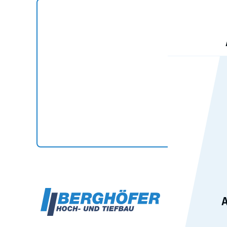
Ganz g
Schic